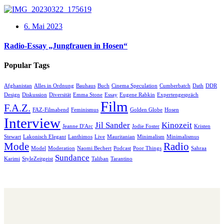
6. Mai 2023
Radio-Essay „Jungfrauen in Hosen“
Popular Tags
Afghanistan
Alles in Ordnung
Bauhaus
Buch
Cinema Speculation
Cumberbatch
Dath
DDR
Design
Diskussion
Diversität
Emma Stone
Essay
Eugene Rabkin
Expertengespräch
Film
F.A.Z.
FAZ-Filmabend
Feminismus
Golden Globe
Hosen
Interview
Jil Sander
Kinozeit
Jeanne D'Arc
Jodie Foster
Kristen
Stewart
Lakonisch Elegant
Lanthimos
Live
Mauritanian
Minimalism
Minimalismus
Mode
Radio
Model
Moderation
Naomi Bechert
Podcast
Poor Things
Sahraa
Sundance
Karimi
StyleZeitgeist
Taliban
Tarantino