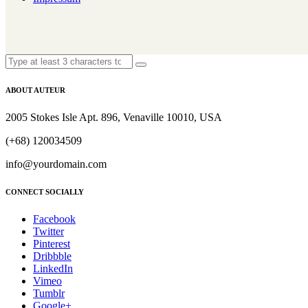
ABOUT AUTEUR
2005 Stokes Isle Apt. 896, Venaville 10010, USA
(+68) 120034509
info@yourdomain.com
CONNECT SOCIALLY
Facebook
Twitter
Pinterest
Dribbble
LinkedIn
Vimeo
Tumblr
Google+