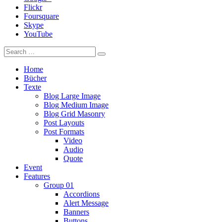
Flickr
Foursquare
Skype
YouTube
Home
Bücher
Texte
Blog Large Image
Blog Medium Image
Blog Grid Masonry
Post Layouts
Post Formats
Video
Audio
Quote
Event
Features
Group 01
Accordions
Alert Message
Banners
Buttons