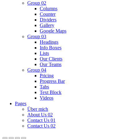
Group 02
Columns
Counter
Dividers
Gallery
Google Maps
Group 03
Headings
Info Boxes
Lists
Our Clients
Our Teams
Group 04
Pricing
Progress Bar
Tabs
Text Block
Videos
Pages
Über mich
About Us 02
Contact Us 01
Contact Us 02