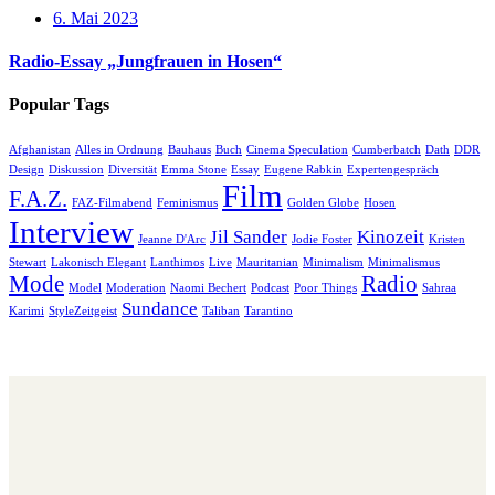
6. Mai 2023
Radio-Essay „Jungfrauen in Hosen“
Popular Tags
Afghanistan
Alles in Ordnung
Bauhaus
Buch
Cinema Speculation
Cumberbatch
Dath
DDR
Design
Diskussion
Diversität
Emma Stone
Essay
Eugene Rabkin
Expertengespräch
Film
F.A.Z.
FAZ-Filmabend
Feminismus
Golden Globe
Hosen
Interview
Jil Sander
Kinozeit
Jeanne D'Arc
Jodie Foster
Kristen
Stewart
Lakonisch Elegant
Lanthimos
Live
Mauritanian
Minimalism
Minimalismus
Mode
Radio
Model
Moderation
Naomi Bechert
Podcast
Poor Things
Sahraa
Sundance
Karimi
StyleZeitgeist
Taliban
Tarantino