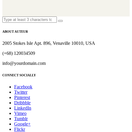
ABOUT AUTEUR
2005 Stokes Isle Apt. 896, Venaville 10010, USA
(+68) 120034509
info@yourdomain.com
CONNECT SOCIALLY
Facebook
Twitter
Pinterest
Dribbble
LinkedIn
Vimeo
Tumblr
Google+
Flickr