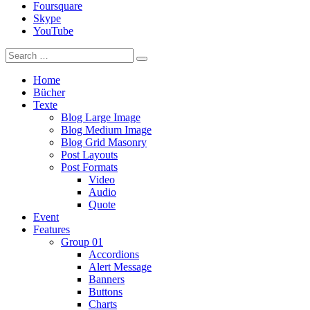
Foursquare
Skype
YouTube
Home
Bücher
Texte
Blog Large Image
Blog Medium Image
Blog Grid Masonry
Post Layouts
Post Formats
Video
Audio
Quote
Event
Features
Group 01
Accordions
Alert Message
Banners
Buttons
Charts