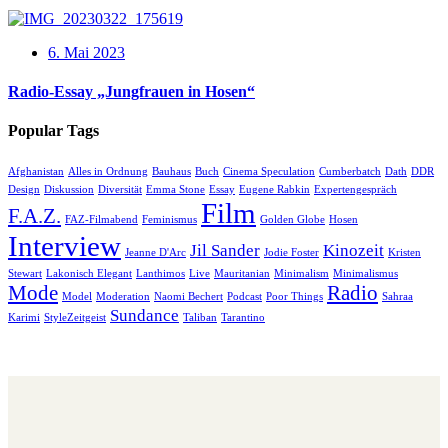
6. Mai 2023
Radio-Essay „Jungfrauen in Hosen“
Popular Tags
Afghanistan
Alles in Ordnung
Bauhaus
Buch
Cinema Speculation
Cumberbatch
Dath
DDR
Design
Diskussion
Diversität
Emma Stone
Essay
Eugene Rabkin
Expertengespräch
Film
F.A.Z.
FAZ-Filmabend
Feminismus
Golden Globe
Hosen
Interview
Jil Sander
Kinozeit
Jeanne D'Arc
Jodie Foster
Kristen
Stewart
Lakonisch Elegant
Lanthimos
Live
Mauritanian
Minimalism
Minimalismus
Mode
Radio
Model
Moderation
Naomi Bechert
Podcast
Poor Things
Sahraa
Sundance
Karimi
StyleZeitgeist
Taliban
Tarantino