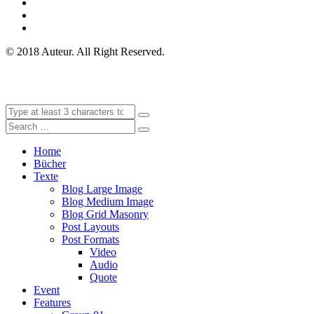
© 2018 Auteur. All Right Reserved.
Home
Bücher
Texte
Blog Large Image
Blog Medium Image
Blog Grid Masonry
Post Layouts
Post Formats
Video
Audio
Quote
Event
Features