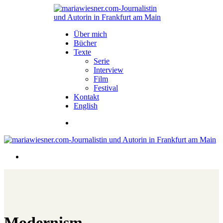
Über mich
Bücher
Texte
Serie
Interview
Film
Festival
Kontakt
English
Modernism