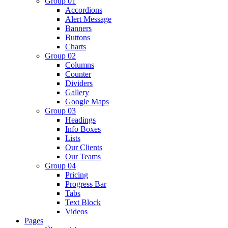
Group 01
Accordions
Alert Message
Banners
Buttons
Charts
Group 02
Columns
Counter
Dividers
Gallery
Google Maps
Group 03
Headings
Info Boxes
Lists
Our Clients
Our Teams
Group 04
Pricing
Progress Bar
Tabs
Text Block
Videos
Pages