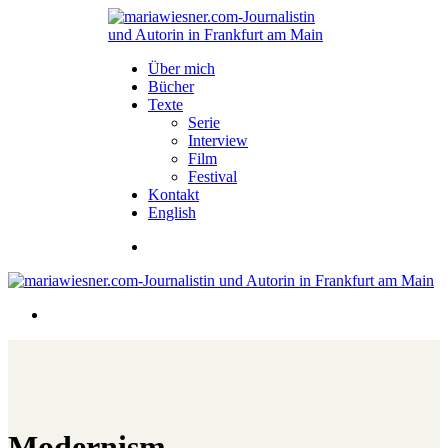
Über mich
Bücher
Texte
Serie
Interview
Film
Festival
Kontakt
English
Modernism