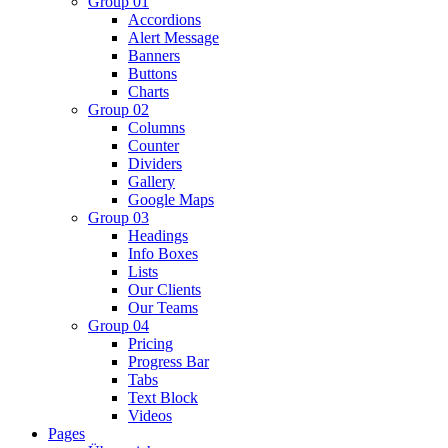
Group 01
Accordions
Alert Message
Banners
Buttons
Charts
Group 02
Columns
Counter
Dividers
Gallery
Google Maps
Group 03
Headings
Info Boxes
Lists
Our Clients
Our Teams
Group 04
Pricing
Progress Bar
Tabs
Text Block
Videos
Pages