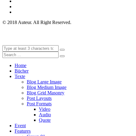
© 2018 Auteur. All Right Reserved.
Home
Bücher
Texte
Blog Large Image
Blog Medium Image
Blog Grid Masonry
Post Layouts
Post Formats
Video
Audio
Quote
Event
Features