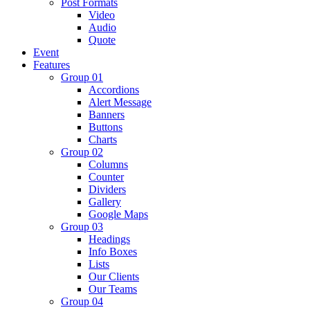
Post Formats
Video
Audio
Quote
Event
Features
Group 01
Accordions
Alert Message
Banners
Buttons
Charts
Group 02
Columns
Counter
Dividers
Gallery
Google Maps
Group 03
Headings
Info Boxes
Lists
Our Clients
Our Teams
Group 04