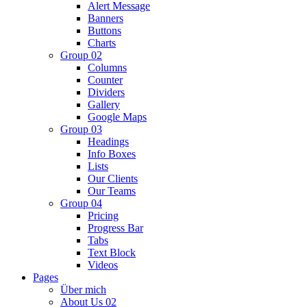
Alert Message
Banners
Buttons
Charts
Group 02
Columns
Counter
Dividers
Gallery
Google Maps
Group 03
Headings
Info Boxes
Lists
Our Clients
Our Teams
Group 04
Pricing
Progress Bar
Tabs
Text Block
Videos
Pages
Über mich
About Us 02