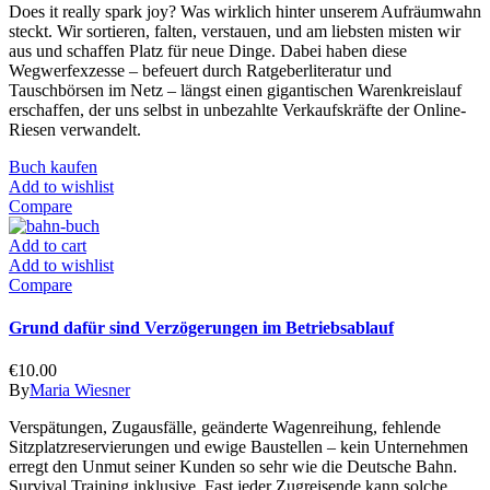
Does it really spark joy? Was wirklich hinter unserem Aufräumwahn
steckt. Wir sortieren, falten, verstauen, und am liebsten misten wir
aus und schaffen Platz für neue Dinge. Dabei haben diese
Wegwerfexzesse – befeuert durch Ratgeberliteratur und
Tauschbörsen im Netz – längst einen gigantischen Warenkreislauf
erschaffen, der uns selbst in unbezahlte Verkaufskräfte der Online-
Riesen verwandelt.
Buch kaufen
Add to wishlist
Compare
Add to cart
Add to wishlist
Compare
Grund dafür sind Verzögerungen im Betriebsablauf
€
10.00
By
Maria Wiesner
Verspätungen, Zugausfälle, geänderte Wagenreihung, fehlende
Sitzplatzreservierungen und ewige Baustellen – kein Unternehmen
erregt den Unmut seiner Kunden so sehr wie die Deutsche Bahn.
Survival Training inklusive. Fast jeder Zugreisende kann solche