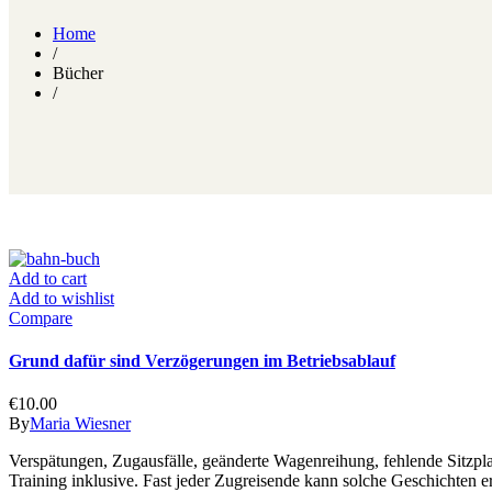
Home
/
Bücher
/
Add to cart
Add to wishlist
Compare
Grund dafür sind Verzögerungen im Betriebsablauf
€
10.00
By
Maria Wiesner
Verspätungen, Zugausfälle, geänderte Wagenreihung, fehlende Sitzpl
Training inklusive. Fast jeder Zugreisende kann solche Geschichten 