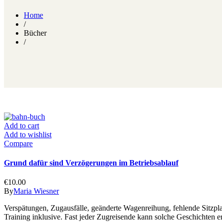
Home
/
Bücher
/
Add to cart
Add to wishlist
Compare
Grund dafür sind Verzögerungen im Betriebsablauf
€
10.00
By
Maria Wiesner
Verspätungen, Zugausfälle, geänderte Wagenreihung, fehlende Sitzpl
Training inklusive. Fast jeder Zugreisende kann solche Geschichten 