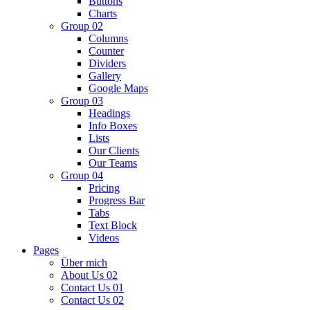
Buttons
Charts
Group 02
Columns
Counter
Dividers
Gallery
Google Maps
Group 03
Headings
Info Boxes
Lists
Our Clients
Our Teams
Group 04
Pricing
Progress Bar
Tabs
Text Block
Videos
Pages
Über mich
About Us 02
Contact Us 01
Contact Us 02