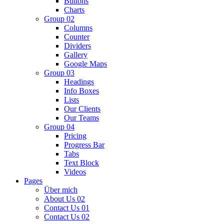
Buttons
Charts
Group 02
Columns
Counter
Dividers
Gallery
Google Maps
Group 03
Headings
Info Boxes
Lists
Our Clients
Our Teams
Group 04
Pricing
Progress Bar
Tabs
Text Block
Videos
Pages
Über mich
About Us 02
Contact Us 01
Contact Us 02