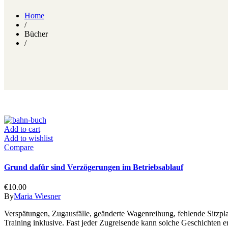
Home
/
Bücher
/
Add to cart
Add to wishlist
Compare
Grund dafür sind Verzögerungen im Betriebsablauf
€
10.00
By
Maria Wiesner
Verspätungen, Zugausfälle, geänderte Wagenreihung, fehlende Sitzpl
Training inklusive. Fast jeder Zugreisende kann solche Geschichten 