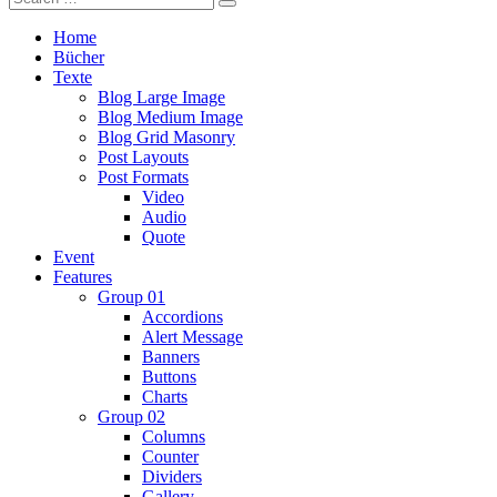
Home
Bücher
Texte
Blog Large Image
Blog Medium Image
Blog Grid Masonry
Post Layouts
Post Formats
Video
Audio
Quote
Event
Features
Group 01
Accordions
Alert Message
Banners
Buttons
Charts
Group 02
Columns
Counter
Dividers
Gallery