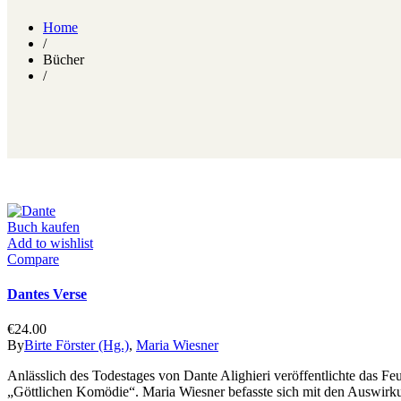
Home
/
Bücher
/
Buch kaufen
Add to wishlist
Compare
Dantes Verse
€
24.00
By
Birte Förster (Hg.)
,
Maria Wiesner
Anlässlich des Todestages von Dante Alighieri veröffentlichte das 
„Göttlichen Komödie“. Maria Wiesner befasste sich mit den Auswirk